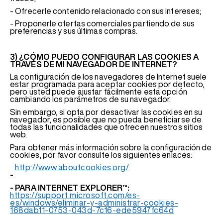
- Ofrecerle contenido relacionado con sus intereses;
- Proponerle ofertas comerciales partiendo de sus
preferencias y sus últimas compras.
3) ¿CÓMO PUEDO CONFIGURAR LAS COOKIES A
TRAVÉS DE MI NAVEGADOR DE INTERNET?
La configuración de los navegadores de Internet suele
estar programada para aceptar cookies por defecto,
pero usted puede ajustar fácilmente esta opción
cambiando los parámetros de su navegador.
Sin embargo, si opta por desactivar las cookies en su
navegador, es posible que no pueda beneficiarse de
todas las funcionalidades que ofrecen nuestros sitios
web.
Para obtener más información sobre la configuración de
cookies, por favor consulte los siguientes enlaces:
http://www.aboutcookies.org/
-
- PARA INTERNET EXPLORER™:
https://support.microsoft.com/es-
es/windows/eliminar-y-administrar-cookies-
168dab11-0753-043d-7c16-ede5947fc64d