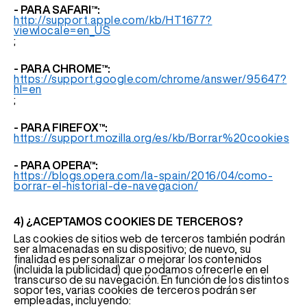
- PARA SAFARI™:
http://support.apple.com/kb/HT1677?
viewlocale=en_US
;
- PARA CHROME™:
https://support.google.com/chrome/answer/95647?
hl=en
;
- PARA FIREFOX™:
https://support.mozilla.org/es/kb/Borrar%20cookies
- PARA OPERA™:
https://blogs.opera.com/la-spain/2016/04/como-
borrar-el-historial-de-navegacion/
4) ¿ACEPTAMOS COOKIES DE TERCEROS?
Las cookies de sitios web de terceros también podrán
ser almacenadas en su dispositivo; de nuevo, su
finalidad es personalizar o mejorar los contenidos
(incluida la publicidad) que podamos ofrecerle en el
transcurso de su navegación. En función de los distintos
soportes, varias cookies de terceros podrán ser
empleadas, incluyendo: